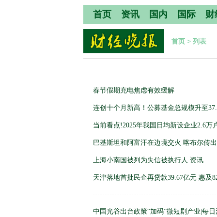
首页
资讯
国内
国际
财
首页
>
列表
春节假期充电焦虑有效缓解
连创十个月新高！公募基金总规模升至37.
当前看点!2025年我国日均新设企业2.6万
巴基斯坦和阿富汗在边境交火 喀布尔传出
上海小南国被列为失信被执行人 资讯
天津落地首批民企再贷款39.67亿元 惠及8
中国光谷出台政策“加码”微短剧产业|每日