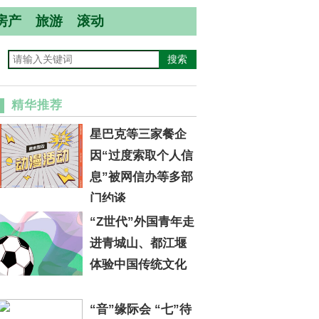
房产
旅游
滚动
精华推荐
星巴克等三家餐企
因“过度索取个人信
息”被网信办等多部
门约谈
“Z世代”外国青年走
进青城山、都江堰
体验中国传统文化
“音”缘际会 “七”待