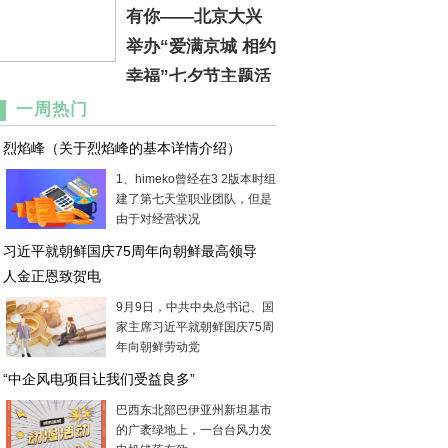
有你——北京大兴
举办“爱满京城 相约
幸福”七夕节主题活
动
一周热门
烈焰峰（关于烈焰峰的基本详情介绍）
1、himeko曾经在3 2版本时组
建了第七天堂职业团队，但是
由于对经营状况
习近平就朝鲜国庆75周年向朝鲜最高领导
人金正恩致贺电
9月9日，中共中央总书记、国
家主席习近平就朝鲜国庆75周
年向朝鲜劳动党
“中企风电项目让我们受益良多”
巴西东北部巴伊亚州新坦基市
的广袤绿地上，一台台风力发