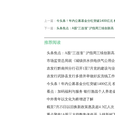
上一篇：
今头条！年内公募基金分红突破1400亿元 
下一篇：
头条焦点：A股“三连涨” 沪指周三续创新高
推荐阅读
头条焦点：A股“三连涨” 沪指周三续创新高
市场监管总局就《城镇供水供电供气公用企
农发行黔南州分行召开1至7月党的建设与
农发行武陟县支行多措并举做好反洗钱工作
今头条！年内公募基金分红突破1400亿元 
看点：加码福利与服务 银行激战个人养老
中外青年以文化为桥增进了解
截至7月25日以旧换新政策惠及超4.3亿人
重点聚焦!A股三大指数集体低开 上纬新材下