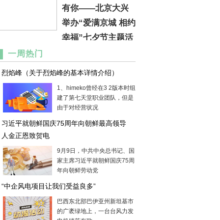
有你——北京大兴
举办“爱满京城 相约
幸福”七夕节主题活
动
一周热门
烈焰峰（关于烈焰峰的基本详情介绍）
1、himeko曾经在3 2版本时组
建了第七天堂职业团队，但是
由于对经营状况
习近平就朝鲜国庆75周年向朝鲜最高领导
人金正恩致贺电
9月9日，中共中央总书记、国
家主席习近平就朝鲜国庆75周
年向朝鲜劳动党
“中企风电项目让我们受益良多”
巴西东北部巴伊亚州新坦基市
的广袤绿地上，一台台风力发