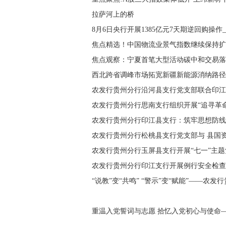
拉萨河上的桥
8月6日央行开展1385亿元7天期逆回购操作
焦点精选！中国物流业景气指数继续保持扩
焦点观察：宁夏首笔大型活动碳中和交易落
西北跨省调峰市场拓宽新疆新能源消纳路径
农发行贵州分行沿河县支行党支部联合印江
农发行贵州分行思南支行组织开展“追寻革命
农发行贵州分行印江县支行：筑牢思想防线
农发行贵州分行松桃县支行党支部与 县国
农发行贵州分行玉屏县支行开展“七一”主
农发行贵州分行印江支行开展例行安全检查
“说教”变“共鸣” “警示”变“赋能”——
重温入党誓词与志愿 拾忆入党初心与使命