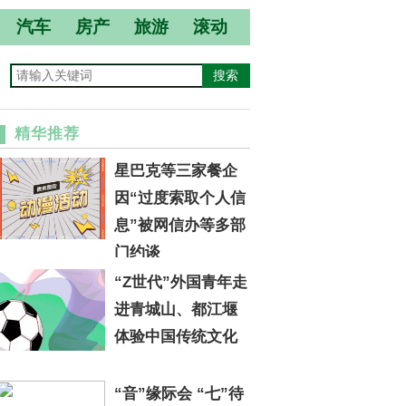
汽车
房产
旅游
滚动
精华推荐
星巴克等三家餐企
因“过度索取个人信
息”被网信办等多部
门约谈
“Z世代”外国青年走
进青城山、都江堰
体验中国传统文化
“音”缘际会 “七”待