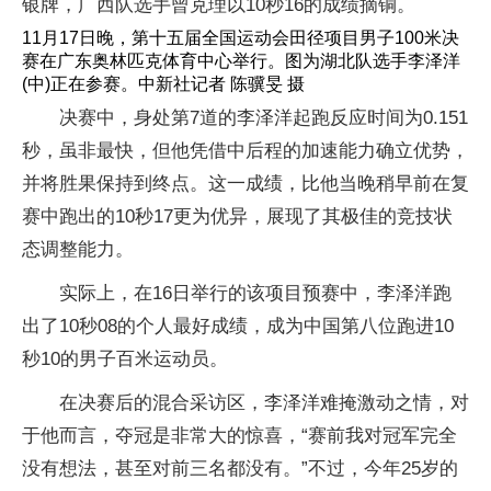
银牌，广西队选手曾克理以10秒16的成绩摘铜。
11月17日晚，第十五届全国运动会田径项目男子100米决
赛在广东奥林匹克体育中心举行。图为湖北队选手李泽洋
(中)正在参赛。中新社记者 陈骥旻 摄
决赛中，身处第7道的李泽洋起跑反应时间为0.151
秒，虽非最快，但他凭借中后程的加速能力确立优势，
并将胜果保持到终点。这一成绩，比他当晚稍早前在复
赛中跑出的10秒17更为优异，展现了其极佳的竞技状
态调整能力。
实际上，在16日举行的该项目预赛中，李泽洋跑
出了10秒08的个人最好成绩，成为中国第八位跑进10
秒10的男子百米运动员。
在决赛后的混合采访区，李泽洋难掩激动之情，对
于他而言，夺冠是非常大的惊喜，“赛前我对冠军完全
没有想法，甚至对前三名都没有。”不过，今年25岁的