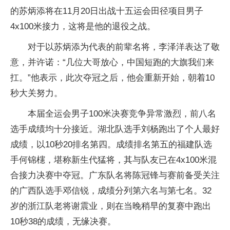
的苏炳添将在11月20日出战十五运会田径项目男子
4x100米接力，这将是他的退役之战。
对于以苏炳添为代表的前辈名将，李泽洋表达了敬
意，并许诺：“几位大哥放心，中国短跑的大旗我们来
扛。”他表示，此次夺冠之后，他会重新开始，朝着10
秒大关努力。
本届全运会男子100米决赛竞争异常激烈，前八名
选手成绩均十分接近。湖北队选手刘杨跑出了个人最好
成绩，以10秒20排名第四。成绩排名第五的福建队选
手何锦櫶，堪称新生代猛将，其与队友已在4x100米混
合接力决赛中夺冠。广东队名将陈冠锋与赛前备受关注
的广西队选手邓信锐，成绩分列第六名与第七名。32
岁的浙江队老将谢震业，则在当晚稍早的复赛中跑出
10秒38的成绩，无缘决赛。