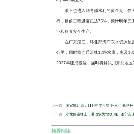
4个半小时左右。
眼下也进入到冬修水利的黄金期。作为
行，目前工程进度已达75%，预计明年
业和粮食安全生产。
在广东湛江，环北部湾广东水资源配置
公里，届时将连通沿线12座水库，惠及1
2027年建成投运，届时将解决川东北地区
关键词：
财经晚报网
财经资讯
上一篇：
国家统计局：11月中旬生猪(外三元)价格环比
下一篇：
小龙虾错峰上市带动农民增收 四川遂宁实现“
推荐阅读