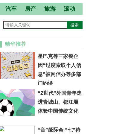
汽车
房产
旅游
滚动
精华推荐
星巴克等三家餐企
因“过度索取个人信
息”被网信办等多部
门约谈
“Z世代”外国青年走
进青城山、都江堰
体验中国传统文化
“音”缘际会 “七”待