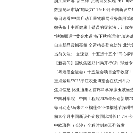
浙江温州港“新三样”货物首次实现“出厂即出
数据见证市场“磁吸力” 1至10月全国新设立
每日速看!中国启动卫星物联网业务商用试
微头条丨中新健康丨错误的穿衣法，让你在
“铁海联运”“黄金水道”按下秋粮运输“加速
自主新品震撼亮相 全运精英登台助阵 北
当前关注:一文速览 | 十五运十五个“同心瞬
【新要闻】国铁集团郑州局开行6列“球迷专
（粤港澳全运会）十五运会项目全部收官！他
重点聚焦!2025浙江农业博览会在杭州举办
焦点信息:比亚迪集团首席科学家廉玉波当
中国科学院、中国工程院2025年分别新增73
每日动态!马来西亚榴莲企业借榴莲节深耕
前10个月中国新设外企数同比增长14.7% 
中欧班列（长沙）全程时刻表班列首发