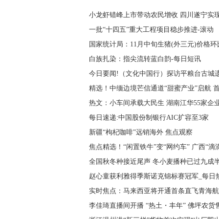
小龙虾错峰上市带动农民增收 四川遂宁实现
一批“十四五”重大工程项目稳步推进-滚动
国家统计局：11月中旬生猪(外三元)价格环比
白族扎染：指尖流转蓝白韵-每日短讯
今日要闻!（文化中国行）探访平粮台古城
精选！中缅边境芒信通道“甜蜜产业”启航 
热文：小车间承载大民生 湖南江华55家企
每日速递:中国股份制银行AIC扩容至3家
新疆“枸杞咖啡”远销海外 焦点观察
焦点精选！“闲置铁牛”变“网约车” 广西“滴
全国秋冬种接近尾声 冬小麦播种已过九成
赵心童获利雅得季斯诺克锦标赛冠军_每日
实时焦点：马来西亚将开通首条直飞青海航
李佳琦直播间开播 “热土・丰年” 佛坪农货售