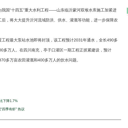
我国“十四五”重大水利工程——山东临沂蒙河双堠水库施工加紧进
完工后，将大大提升沂河流域防洪、供水、灌溉等功能，进一步保障农
工程最大泵站水池即将封顶，该工程预计2031年通水，全长490多
800多万人。在四川南充，亭子口灌区一期工程正抓紧建设，预计
370多万亩农田灌溉和400多万人的饮水问题。
下降1.7%
四季有虾” 热议