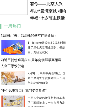
有你——北京大兴
举办“爱满京城 相约
幸福”七夕节主题活
动
一周热门
烈焰峰（关于烈焰峰的基本详情介绍）
1、himeko曾经在3 2版本时组
建了第七天堂职业团队，但是
由于对经营状况
习近平就朝鲜国庆75周年向朝鲜最高领导
人金正恩致贺电
9月9日，中共中央总书记、国
家主席习近平就朝鲜国庆75周
年向朝鲜劳动党
“中企风电项目让我们受益良多”
巴西东北部巴伊亚州新坦基市
的广袤绿地上，一台台风力发