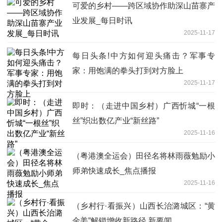
可爱的乡村——跨区域协作助深山苗寨产
业发展_每日时讯
2025-11-17
每日头条!中方如何迎头痛击？军事专
家：用饱满的拳头打到对方脸上
2025-11-17
即时：（走进中国乡村）广西忻城“一根
丝”织出数亿产业“新丝路”
2025-11-16
（粤港澳全运会）田径名将林雨薇勉励小
师弟快速成长_焦点播报
2025-11-16
（乡村行·看振兴）山西长治潞城区：“黄
金姜”解锁增收新路径 新要闻