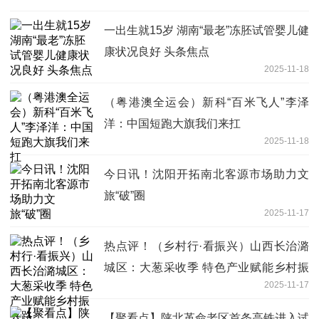
一出生就15岁 湖南“最老”冻胚试管婴儿健
康状况良好 头条焦点
2025-11-18
（粤港澳全运会）新科“百米飞人”李泽
洋：中国短跑大旗我们来扛
2025-11-18
今日讯！沈阳开拓南北客源市场助力文
旅“破”圈
2025-11-17
热点评！（乡村行·看振兴）山西长治潞
城区：大葱采收季 特色产业赋能乡村振
2025-11-17
兴路
【聚看点】陕北革命老区首条高铁进入试